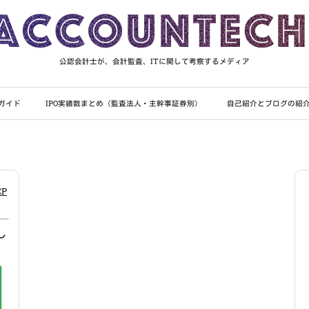
公認会計士が、会計監査、ITに関して考察するメディア
ガイド
IPO実績数まとめ（監査法人・主幹事証券別）
自己紹介とブログの紹
P
し