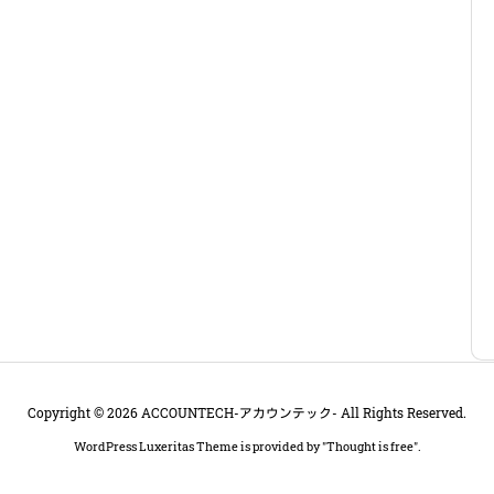
Copyright ©
2026
ACCOUNTECH-アカウンテック-
All Rights Reserved.
WordPress Luxeritas Theme is provided by "
Thought is free
".