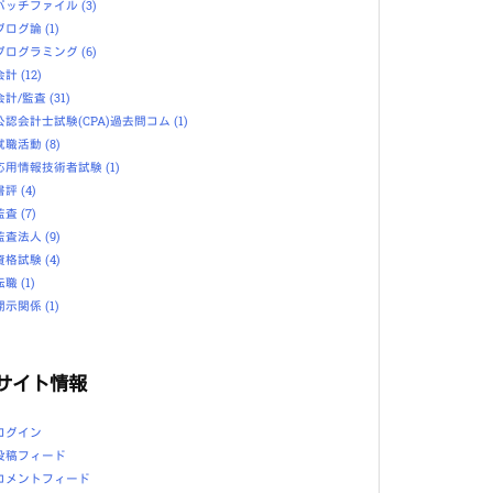
バッチファイル
(3)
ブログ論
(1)
プログラミング
(6)
会計
(12)
会計/監査
(31)
公認会計士試験(CPA)過去問コム
(1)
就職活動
(8)
応用情報技術者試験
(1)
書評
(4)
監査
(7)
監査法人
(9)
資格試験
(4)
転職
(1)
開示関係
(1)
サイト情報
ログイン
投稿フィード
コメントフィード