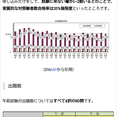
申し込みだけをして、
試験に来ない層が1~2割いるとのことで、
実質的な対受験者数合格率は20%強程度
といったところです。
（IPA
HP
から引用）
出題数
午前試験の出題数については
すべて4択の80問
です。